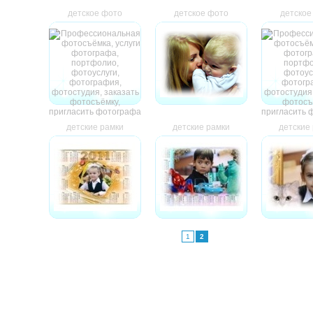
детское фото
детское фото
детское
детские рамки
детские рамки
детские
1
2